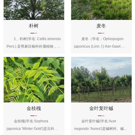
朴树
麦冬
1、朴树(学名: Celtis sinensis
麦冬（学名：Ophiopogon
Pers.) 是尊麻目榆科朴属植物，落
japonicus (Linn. f.) Ker-Gawl.）
叶乔木，高达20米。树皮平滑，
百合科沿阶草属多年生常绿草本植
灰色。一年生枝被密毛。叶互生，
物，根较粗，中间或近末端常膨大
革质，宽卵形至狭卵形，长3-10
成椭圆形或纺锤形的小块根，茎很
厘米，宽1.5-4厘米。花杂性(两性
短，叶基生成丛，禾叶状，苞片披
花和单性花同株) ，1-3朵生于当
针形，先端渐尖，种子球形，花期
年枝的叶腋。核果单生或2个并生
5-8月，果期8-9月。麦冬原产中
近球形，熟时红褐色，果核有六和
国，日本、越南、印度也有分布。
突肋。花期4-5月，果期9-11
中国南方等地均有栽培。生于海拔
金枝槐
金叶复叶槭
月 2、朴树分布于中国的淮河
2000米以下的山坡阴湿处、林下
金枝槐(学名:Sophora
金叶复叶槭(学名:Acer
流域、秦岭以南至华南各省区、长
或溪旁。麦冬的小块根是中药，有
japonica 'Winter Gold')是豆科、
negundo 'Aurea')是槭树科、槭
江中下游和以南诸省 (区)以及台湾
生津解渴、润肺止咳之效。