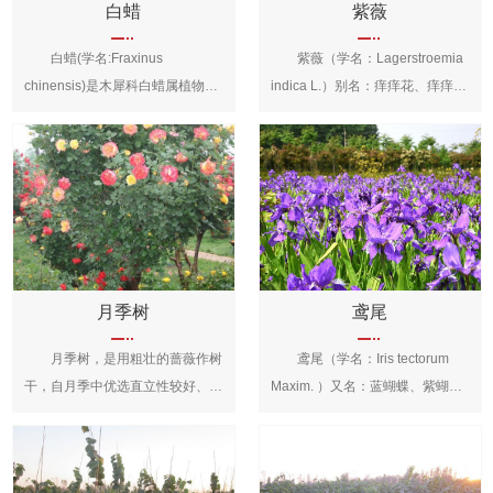
能减少噪音，保持水土，防风固
不严格，贫瘠土壤可生长，腐殖质
寒、耐旱，生长能力极强，对土壤
白蜡
紫薇
沙，药用价值高，可以治疗冠心
肥沃的土壤，生长良好。 金枝
要求不高，贫瘠土壤也能生长，腐
白蜡(学名:Fraxinus
紫薇（学名：Lagerstroemia
病、高血压、胃痛、腹泻等.
槐树木通体呈金黄色，富贵、美
殖质肥沃且排水良好的沙壤土生长
chinensis)是木犀科白蜡属植物的
indica L.）别名：痒痒花、痒痒
丽，是公路、校园、庭院、公园、
好。 金叶复叶槭不仅耐寒，而
通称，又称梣，因树上放养白蜡
树、紫金花、紫兰花、蚊子花、西
机关单位等绿化的优良品种，具有
且适生范围广，在中国大部分地区
虫，故取名白蜡树，又是固沙树
洋水杨梅、百日红、无皮树，拉丁
较高的观赏价值。
都能生长，孤植群植均可。它属于
种。本属约70种，主要分布于北
文名：Lagerstroemia indica L. 千
彩叶植物，色彩别具一格，能丰富
半球温带，极少数向南延伸至热
屈菜科、紫薇属落叶灌木或小乔
园林景观，可为园林景观锦上添
带。中国约有20余种，分布广的
木，高可达7米；树皮平滑，灰色
花，其姿态优美，在园林景观中独
是白蜡树。木材坚韧，耐水湿，制
或灰褐色；枝干多扭曲，小枝纤
具魅力。
做家具、农具、胶合板等用;枝条
细，叶互生或有时对生，纸质，椭
可编筐;树皮称"秦皮"，中医用作清
圆形、阔矩圆形或倒卵形，幼时绿
月季树
鸢尾
热药。
色至黄色，成熟时或干燥时呈紫黑
月季树，是用粗壮的蔷薇作树
鸢尾（学名：Iris tectorum
色，室背开裂；种子有翅，长约8
干，自月季中优选直立性较好、树
Maxim. ）又名：蓝蝴蝶、紫蝴
毫米。花期6-9月，果期9-12
冠匀称的品种嫁接成枝的树木，月
蝶、扁竹花等，属天门冬目，鸢尾
月。 紫薇树姿优美，树干光滑
季树是当今世界园艺界新技
科多年生草本，根状茎粗壮，直径
洁净，花色艳丽；开花时正当夏秋
术。 树状月季又称月季树，是
约1cm，斜伸；叶长15~50cm，
少花季节，花期长，故有“百日