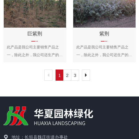
由一个直立树干通过园艺手段(扦
宽1.5~3.5cm，花蓝紫色，直径约
红”之称，又有“盛夏绿遮眼，此花
插、养根、育干、嫁接、修剪、整
10cm；蒴果长椭圆形或倒卵形，
红满堂”的赞语，是观花、观干、
形等措施)生产出来的一种新型月
长4.5~6cm，直径2~2.5cm。原产
观根的盆景良材；根、皮、叶、花
季类型。
于中国中部以及日本，主要分布在
皆可入药。
中国中南部。可供观赏，花香气淡
巨紫荆
紫荆
雅，可以调制香水，其根状茎可作
此产品是我公司主要销售产品之
此产品是我公司主要销售产品之
中药，全年可采，具有消炎作用。
一，除此之外，我公司还生产的有
一，除此之外，我公司还生产的有
花卉类和绿植类，欢迎您前来选
花卉类和绿植类，欢迎您前来选
购！
购！
1
2
3
地址：长垣县魏庄街道办事处