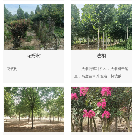
槐属槐的栽培品种，乔木，高可达
属、梣叶槭下的品种。落叶乔木，
地区。在越南、老挝也有所分布。
20米;树皮灰褐色，具纵裂纹。生
高可达18米。树皮深黄色。小枝
多生长于海拔100-1500米的路
枝条秋季逐渐变成黄色、深黄色，
柱形，无绒毛，1年生枝条淡绿
旁、山坡、林缘处。
2年生的树体呈金黄色，树皮光
色，多年生枝条深黄色。冬芽较
滑，羽状复叶叶轴初被疏柔毛，旋
小，鳞片2。羽状复叶，长8-26厘
即脱净;叶柄基部膨大，包裹着芽;
米，叶小，纸质，椭圆形，长7-
托叶形状多变，羽状复叶，椭圆
11厘米，宽1.5-4.5厘米，先端渐
形，光滑，淡绿色、黄色、深黄
尖，基部呈楔形，边缘具齿，小叶
花瓶树
法桐
色。锥状花序，顶生，花梗较短，
柄长2.5-4.5厘米，淡绿色，无绒
花瓶树
法桐属落叶乔木，法桐树干笔
花萼呈吊钟状，具灰色绒毛，花冠
毛。雄花花序呈伞状，下垂，花梗
直，高度在30米左右，树皮的颜
黄色，具短的小柄。荚果，串状，
长1.0-3.5厘米，花小，淡黄色，
色为深灰色，内皮颜色为绿白色，
花萼浅钟状，种子间缢缩不明显，
先叶开花，雌雄异株，雄蕊4-6，
法桐嫩枝爱有黄褐色绒毛，以后会
种子排列较紧密，果皮肉质，成熟
花丝较长，子房无绒毛。坚果，椭
变成红褐色。法桐喜欢温暖湿润、
后不开裂，种子椭圆形。5-8月开
圆形，无绒毛。花期4-6月，果期
阳光充足的环境，有一定的耐寒能
花，8-10月结果。 分布于中
8-9月。 原产于北美洲。中国
力，对土壤的适应性较广，但是喜
国北京、辽宁、陕西、新疆、山
华北、东北、西北、华南及华东地
欢土层深厚、肥沃、排水性好的微
东、河南、江苏、安徽等地。金枝
区均有作园林绿化植物栽培，具有
酸性或中性土壤，能吸收灰尘，还
槐耐旱、耐寒力较强，对土壤要求
较广的适生范围。喜阳树种，较耐