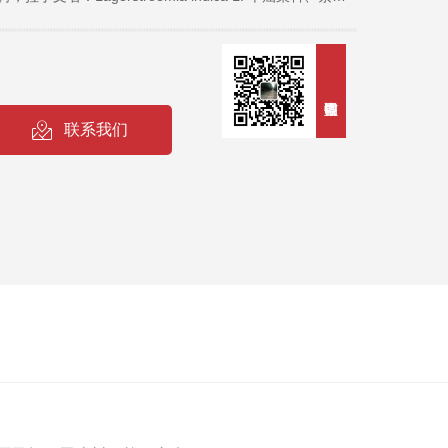
；树皮平滑，灰色或灰褐色；枝干多扭曲，小枝纤细，叶
阔矩圆形或倒卵形，幼时绿色至黄色，成熟时或干燥时
约8毫米。花期6-9月，果期9-12月。 紫薇树姿优
花时正当夏秋少花季节，花期长，故有“百日红”之称，又
联系我们
赞语，是观花、观干、观根的盆景良材；根、皮、叶、花皆