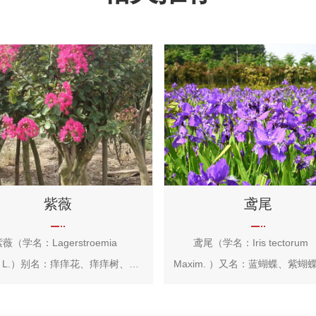
紫薇
鸢尾
学名：Lagerstroemia
鸢尾（学名：Iris tectorum
、紫
Maxim. ）又名：蓝蝴蝶、紫蝴蝶、扁
、紫兰花、蚊子花、西洋水杨梅、
竹花等，属天门冬目，鸢尾科多
红、无皮树，拉丁文名：
本，根状茎粗壮，直径约1cm，