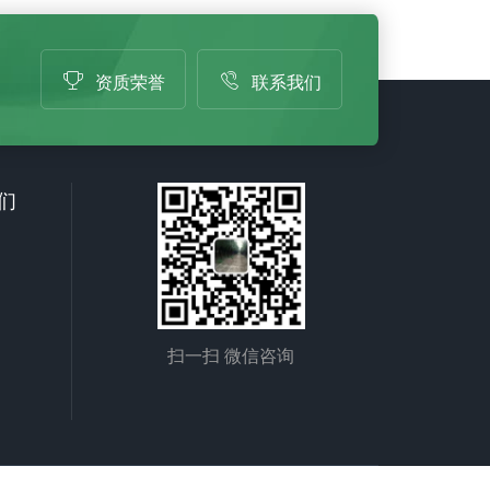
，花蓝紫
形或倒
资质荣誉
联系我们
cm。原
布在中
雅，可
，全年
们
扫一扫 微信咨询