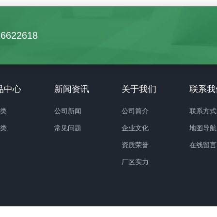
roemia indica L. 千屈菜科、紫
叶长15~50cm，宽1.5~3.5cm
落叶灌木或小乔木，高可达7米；
色，直径约10cm；蒴果长椭圆
16622618
平滑，灰色或灰褐色；枝干多扭
卵形，长4.5~6cm，直径2~2.5
小枝纤细，叶互生或有时对生，纸
产于中国中部以及日本，主要分
椭圆形、阔矩圆形或倒卵形，幼时
国中南部。可供观赏，花香气淡
至黄色，成熟时或干燥时呈紫黑
以调制香水，其根状茎可作中药
品中心
新闻资讯
关于我们
联系我
室背开裂；种子有翅，长约8毫
可采，具有消炎作用。
期6-9月，果期9-12月。 紫
卉类
公司新闻
公司简介
联系方式
姿优美，树干光滑洁净，花色艳
化类
常见问题
企业文化
地图导航
开花时正当夏秋少花季节，花期
资质荣誉
在线留言
有“百日红”之称，又有“盛夏绿遮
厂区实力
此花红满堂”的赞语，是观花、观
观根的盆景良材；根、皮、叶、花
入药。