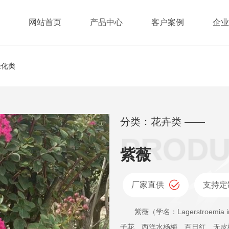
网站首页
产品中心
客户案例
企业
绿化类
分类：花卉类 ——
紫薇
厂家直供
支持定
紫薇（学名：Lagerstroemia indica L.）别名：痒痒花、痒痒树、紫
子花、西洋水杨梅、百日红、无皮树，拉丁文名：La