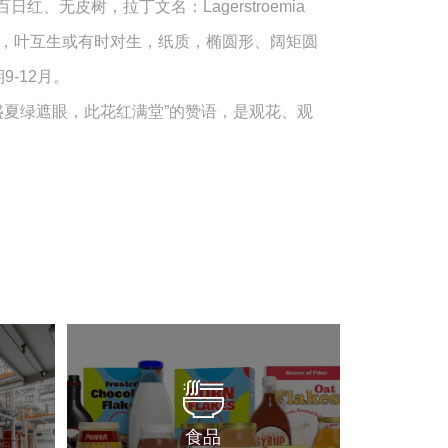
红、无皮树，拉丁文名：Lagerstroemia
纤细，叶互生或有时对生，纸质，椭圆形、阔矩圆
-12月。
夏绿遮眼，此花红满堂”的赞语，是观花、观
食品