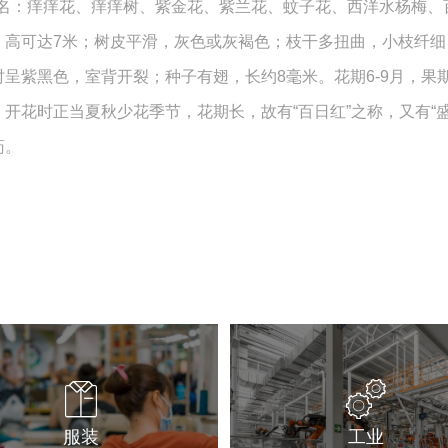
a L.）别名：痒痒花、痒痒树、紫金花、紫兰花、蚊子花、西洋水杨梅、百日
或小乔木，高可达7米；树皮平滑，灰色或灰褐色；枝干多扭曲，小枝
紫黑色，室背开裂；种子有翅，长约8毫米。花期6-9月，果期9
花时正当夏秋少花季节，花期长，故有“百日红”之称，又有“盛
药。
服装
工业