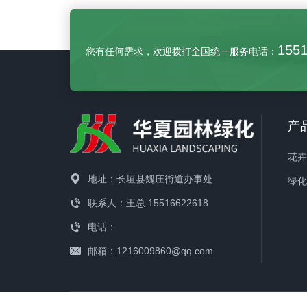
季树，是由一个直立树干通过园艺手段
Lagerst
(扦插、养根、育干、嫁接、修剪、整
薇属
155
您有任何需求，欢迎拨打全国统一服务电话：
形等措施)生产出来的一种新型月季类
树皮
型。
曲，
质，
绿色
产
色，
米。花
花
薇树
地址：长垣县魏庄街道办事处
绿
丽；
联系人：王总 15516622618
长，故
电话：
眼，
邮箱：1216009860@qq.com
干、
皆可