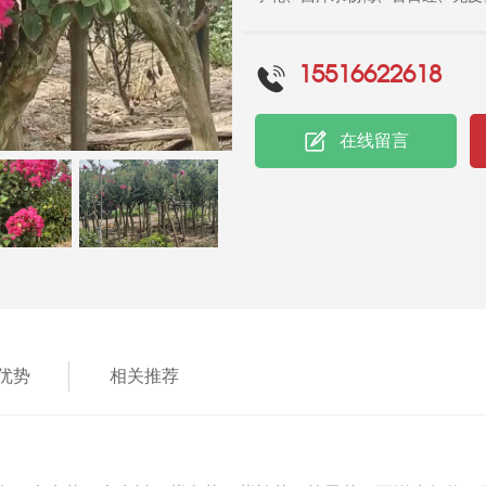
属落叶灌木或小乔木，高可达7米
互生或有时对生，纸质，椭圆形、
15516622618
呈紫黑色，室背开裂；种子有翅，长
美，树干光滑洁净，花色艳丽；开
在线留言
有“盛夏绿遮眼，此花红满堂”的
可入药。
优势
相关推荐