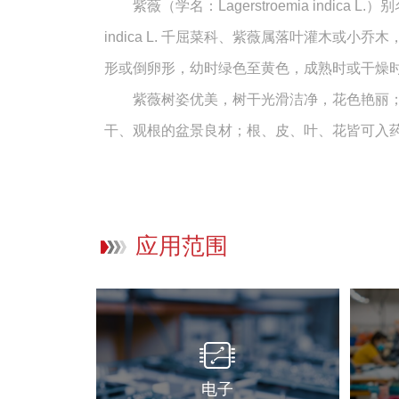
紫薇（学名：Lagerstroemia indic
indica L. 千屈菜科、紫薇属落叶灌木
形或倒卵形，幼时绿色至黄色，成熟时或干燥时呈
紫薇树姿优美，树干光滑洁净，花色艳丽；开
干、观根的盆景良材；根、皮、叶、花皆可入
应用范围
电子