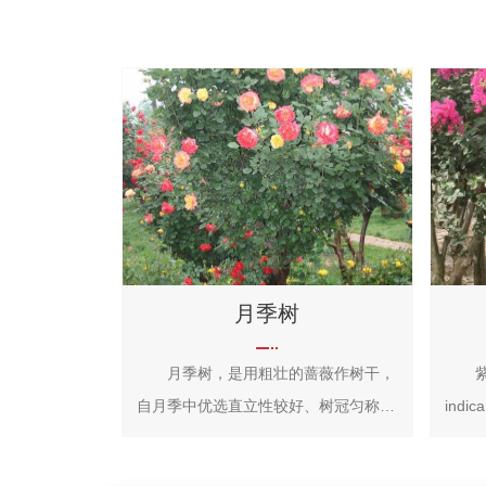
月季树
月季树，是用粗壮的蔷薇作树干，
紫薇（
自月季中优选直立性较好、树冠匀称的
indica L.）别名：痒痒花、痒痒树
品种嫁接成枝的树木，月季树是当今世
金花
界园艺界新技术。 树状月季又称月
百日