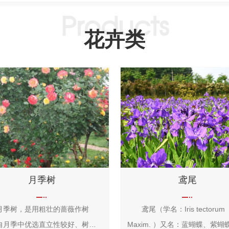
花卉类
月季树
鸢尾
树，是用粗壮的蔷薇作树
鸢尾（学名：Iris tectorum
自月季中优选直立性较好、树冠
Maxim. ）又名：蓝蝴蝶、紫蝴蝶、扁