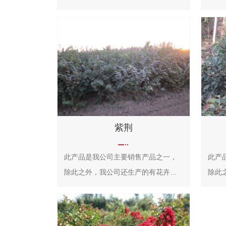
金花、紫兰花、蚊子花、西洋水杨
匀称
梅、百日红、无皮树，拉丁文名：
是当
Lagerstroemia indica L. 千屈菜科、
月季
紫薇属落叶灌木或小乔木，高可达7
通过
米；树皮平滑，灰色或灰褐色；枝干
接、
多扭曲，小枝纤细，叶互生或有时对
种新
生，纸质，椭圆形、阔矩圆形或倒卵
形，幼时绿色至黄色，成熟时或干燥
紫荆
时呈紫黑色，室背开裂；种子有翅，
长约8毫米。花期6-9月，果期9-12
此产品是我公司主要销售产品之一，
此产
月。 紫薇树姿优美，树干光滑洁
除此之外，我公司还生产的有花卉类
除此
净，花色艳丽；开花时正当夏秋少花
和绿植类，欢迎您前来选购！
和绿
季节，花期长，故有“百日红”之称，又
有“盛夏绿遮眼，此花红满堂”的赞语，
是观花、观干、观根的盆景良材；