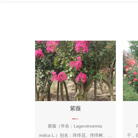
紫薇
紫薇（学名：Lagerstroemia
月季
indica L.）别名：痒痒花、痒痒树、紫
干，