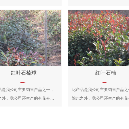
的品种嫁接成枝的树木，月季树
竹花等，属天门冬目，鸢尾科多
今世界园艺界新技术。 树状
草本，根状茎粗壮，直径约1cm
又称月季树，是由一个直立树干
伸；叶长15~50cm，宽1.5~3.5
园艺手段(扦插、养根、育干、嫁
花蓝紫色，直径约10cm；蒴果
修剪、整形等措施)生产出来的一
形或倒卵形，长4.5~6cm，直径
型月季类型。
2~2.5cm。原产于中国中部以及
本，主要分布在中国中南部。可
赏，花香气淡雅，可以调制香水
红叶石楠球
红叶石楠
根状茎可作中药，全年可采，具
炎作用。
品是我公司主要销售产品之一，
此产品是我公司主要销售产品之
之外，我公司还生产的有花卉类
除此之外，我公司还生产的有花
植类，欢迎您前来选购！
和绿植类，欢迎您前来选购！