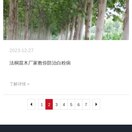
2023-12-27
法桐苗木厂家教你防治白粉病
了解详情 >
1
2
3
4
5
6
7