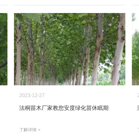
2023-12-27
法桐苗木厂家教您安度绿化苗休眠期
了解详情 >